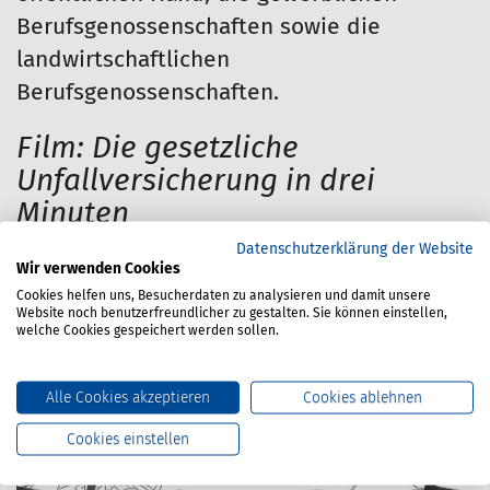
Berufsgenossenschaften sowie die
landwirtschaftlichen
Berufsgenossenschaften.
Film: Die gesetzliche
Unfallversicherung in drei
Minuten
Datenschutzerklärung der Website
Was ist die gesetzliche Unfallversicherung?
Wir verwenden Cookies
Wer ist versichert? Wogegen ist man
Cookies helfen uns, Besucherdaten zu analysieren und damit unsere
Website noch benutzerfreundlicher zu gestalten. Sie können einstellen,
versichert und wer sind die Träger der
welche Cookies gespeichert werden sollen.
gesetzlichen Unfallversicherung? Der kurze
Film erklärt das System der gesetzlichen
Alle Cookies akzeptieren
Cookies ablehnen
Unfallversicherung.
Cookies einstellen