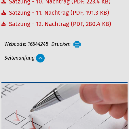
Satzung - 10. Nachtrag (PDF, 223.4 KB)
Satzung - 11. Nachtrag (PDF, 191.3 KB)
Satzung - 12. Nachtrag (PDF, 280.4 KB)
A
Webcode: 16544248
Drucken
r
Seitenanfang
t
i
k
e
l
a
k
t