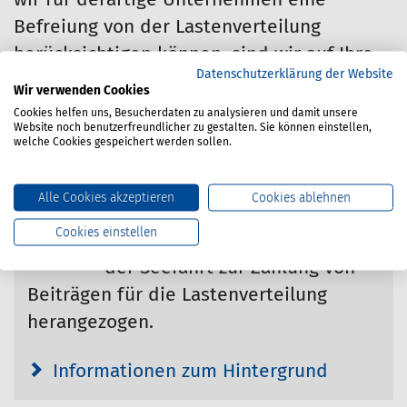
wir für derartige Unternehmen eine
Befreiung von der Lastenverteilung
berücksichtigen können, sind wir auf Ihre
Datenschutzerklärung der Website
Mithilfe angewiesen. Sollte Ihr
Wir verwenden Cookies
Unternehmen nachweislich einen solchen
Cookies helfen uns, Besucherdaten zu analysieren und damit unsere
Website noch benutzerfreundlicher zu gestalten. Sie können einstellen,
Status erfüllen, geben Sie uns bitte
welche Cookies gespeichert werden sollen.
Bescheid.
Alle Cookies akzeptieren
Cookies ablehnen
Seit dem Umlagejahr 2022
Cookies einstellen
werden auch die Unternehmen
der Seefahrt zur Zahlung von
Beiträgen für die Lastenverteilung
herangezogen.
Informationen zum Hintergrund