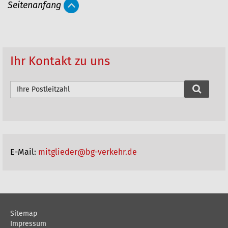
Seitenanfang
t
i
k
e
Ihr Kontakt zu uns
l
a
P
L
k
Z
t
d
i
u
o
r
E-Mail:
mitglieder@bg-verkehr.de
n
c
h
e
s
n
u
c
Sitemap
Impressum
h