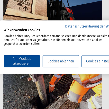
Datenschutzerklärung der W
Tätigkeiten mit Biostoffen können mit einem
Wir verwenden Cookies
Infektionsrisiko verbunden sein (sog.
Cookies helfen uns, Besucherdaten zu analysieren und damit unsere Website 
Schutzstufentätigkeiten). Man ordnet Biostoffe daher
benutzerfreundlicher zu gestalten. Sie können einstellen, welche Cookies
verschiedenen Risikogruppen zu.
gespeichert werden sollen.
Alle Cookies
Berufsgruppen und Tätigkeiten
Cookies ablehnen
Cookies einstel
akzeptieren