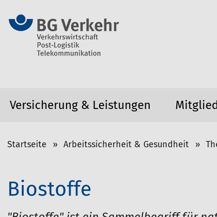
Versicherung & Leistungen
Mitglie
S
Startseite
Arbeitssicherheit & Gesundheit
Th
i
e
s
Biostoffe
i
n
d