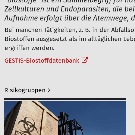
"Biostoffe" ist ein Sammelbegriff für n
h
Zellkulturen und Endoparasiten, die be
i
Aufnahme erfolgt über die Atemwege, d
e
Bei manchen Tätigkeiten, z. B. in der Abfalls
r
:
Biostoffen ausgesetzt als im alltäglichen L
ergriffen werden.
GESTIS-Biostoffdatenbank
Risikogruppen