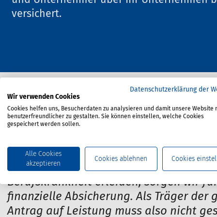
und Unternehmer über ihr Unternehmen be
versichert.
Datenschutzerklärung der W
S
Startseite
Versicherung & Leistungen
Versich
Wir verwenden Cookies
i
Cookies helfen uns, Besucherdaten zu analysieren und damit unsere Website 
benutzerfreundlicher zu gestalten. Sie können einstellen, welche Cookies
e
gespeichert werden sollen.
s
Versicherte Personen
i
Alle Cookies
n
Cookies ablehnen
Cookies einstel
akzeptieren
Wenn Beschäftigte in ihren Unternehmen,
d
h
Berufskrankheit erleiden, sorgen wir fü
i
finanzielle Absicherung. Als Träger der
e
Antrag auf Leistung muss also nicht ges
r