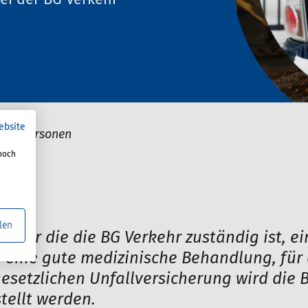
i der BG Verkehr
ebsite
erte Personen
noch
len
 für die die BG Verkehr zuständig ist, ei
r eine gute medizinische Behandlung, für 
 gesetzlichen Unfallversicherung wird die
tellt werden.