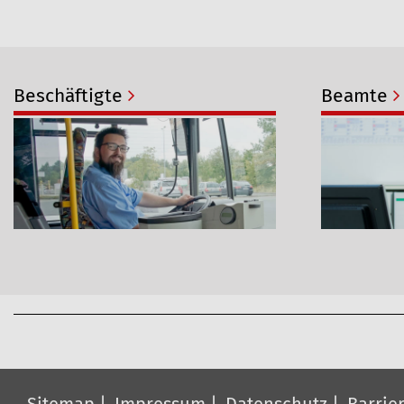
:
Beschäftigte
Beamte
A
r
t