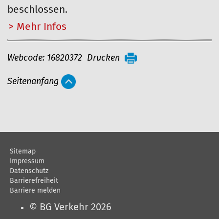
beschlossen.
Mehr…
A
Webcode: 16820372
Drucken
r
Seitenanfang
t
i
k
e
l
Sitemap
a
Impressum
Datenschutz
k
Barrierefreiheit
t
Barriere melden
i
© BG Verkehr 2026
o