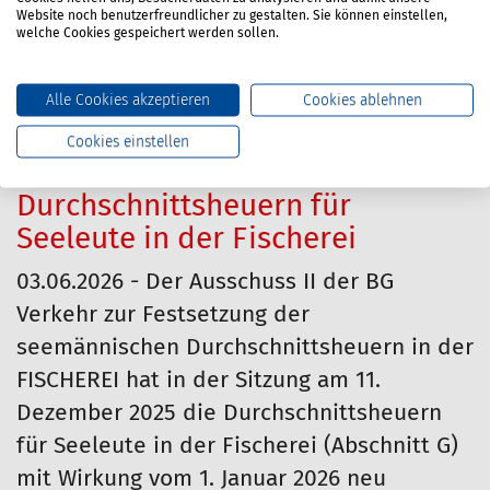
Dezember 2025 die Durchschnittsheuern
Website noch benutzerfreundlicher zu gestalten. Sie können einstellen,
für Seeleute in der Kauffahrtei (Abschnitt
welche Cookies gespeichert werden sollen.
A, L und G) mit Wirkung vom 1. Januar 2026
beschlossen.
Alle Cookies akzeptieren
Cookies ablehnen
Mehr…
Cookies einstellen
Durchschnittsheuern für
Seeleute in der Fischerei
03.06.2026 - Der Ausschuss II der BG
Verkehr zur Festsetzung der
seemännischen Durchschnittsheuern in der
FISCHEREI hat in der Sitzung am 11.
Dezember 2025 die Durchschnittsheuern
für Seeleute in der Fischerei (Abschnitt G)
mit Wirkung vom 1. Januar 2026 neu