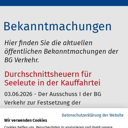
Bekanntmachungen
Hier finden Sie die aktuellen
öffentlichen Bekanntmachungen der
BG Verkehr.
Durchschnittsheuern für
Seeleute in der Kauffahrtei
03.06.2026 - Der Ausschuss I der BG
Verkehr zur Festsetzung der
seemännischen Durchschnittsheuern in der
Datenschutzerklärung der Website
KAUFFAHRTEI hat in der Sitzung am 11.
Wir verwenden Cookies
Cookies helfen uns, Besucherdaten zu analysieren und damit unsere