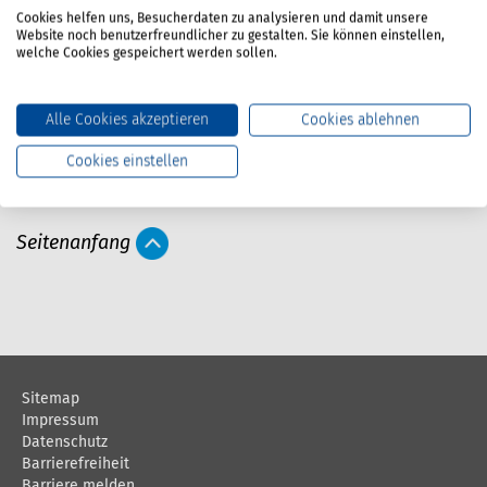
Kurzprofil BG Verkehr
Cookies helfen uns, Besucherdaten zu analysieren und damit unsere
Website noch benutzerfreundlicher zu gestalten. Sie können einstellen,
Satzung der BG Verkehr
welche Cookies gespeichert werden sollen.
Informationsblatt zur Datenverarbeitung du
Alle Cookies akzeptieren
Cookies ablehnen
Cookies einstellen
A
Webcode: 16261874
Drucken
r
Seitenanfang
t
i
k
e
l
Sitemap
a
Impressum
Datenschutz
k
Barrierefreiheit
t
Barriere melden