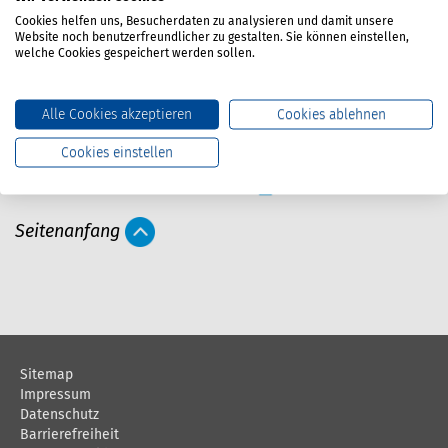
r Dienst
Cookies helfen uns, Besucherdaten zu analysieren und damit unsere
Website noch benutzerfreundlicher zu gestalten. Sie können einstellen,
welche Cookies gespeichert werden sollen.
Informationen und Angebote
Alle Cookies akzeptieren
Cookies ablehnen
Beitrittsformulare
Cookies einstellen
A
Webcode: 16212681
Drucken
r
Seitenanfang
t
i
k
e
l
Sitemap
a
Impressum
Datenschutz
k
Barrierefreiheit