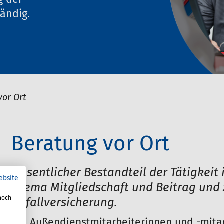
g der
ändig.
vor Ort
Beratung vor Ort
Wesentlicher Bestandteil der Tätigkeit
ebsite
Thema Mitgliedschaft und Beitrag und 
noch
Unfallversicherung.
Die Außendienstmitarbeiterinnen und -mitar