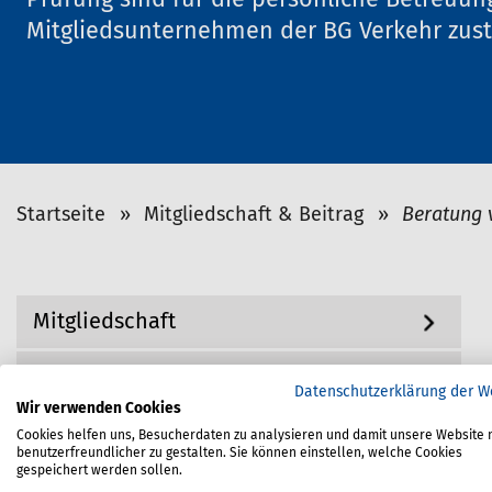
Prüfung sind für die persönliche Betreuun
Mitgliedsunternehmen der BG Verkehr zust
S
Startseite
Mitgliedschaft & Beitrag
Beratung 
i
e
s
N
Mitgliedschaft
i
a
v
n
i
Beitrag
d
g
Datenschutzerklärung der W
h
Wir verwenden Cookies
a
Online-Service BGdirekt
i
t
Cookies helfen uns, Besucherdaten zu analysieren und damit unsere Website 
benutzerfreundlicher zu gestalten. Sie können einstellen, welche Cookies
i
e
gespeichert werden sollen.
o
r
Beratung vor Ort