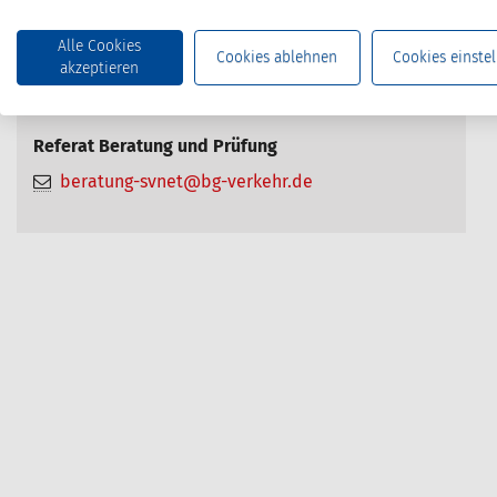
n
:
Alle Cookies
Cookies ablehnen
Cookies einstel
akzeptieren
Kontakt
Referat Beratung und Prüfung
beratung-svnet@bg-verkehr.de