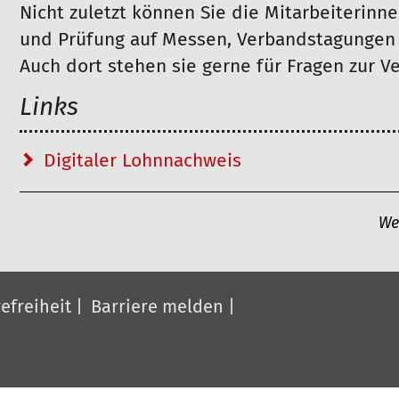
Nicht zuletzt können Sie die Mitarbeiterinn
und Prüfung auf Messen, Verbandstagungen 
Auch dort stehen sie gerne für Fragen zur V
Links
Digitaler Lohnnachweis
A
We
r
t
i
efreiheit
Barriere melden
k
e
l