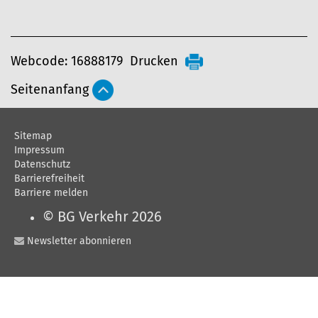
A
Webcode: 16888179
Drucken
r
Seitenanfang
t
i
Sitemap
k
Impressum
e
Datenschutz
Barrierefreiheit
l
Barriere melden
a
© BG Verkehr 2026
k
Newsletter abonnieren
t
i
o
n