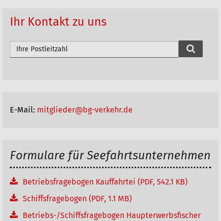
k
e
Ihr Kontakt zu uns
l
a
P
L
k
Z
t
d
i
u
o
r
E-Mail:
mitglieder@bg-verkehr.de
n
c
h
e
s
n
Formulare für Seefahrtsunternehmen
u
c
h
Betriebsfragebogen Kauffahrtei (PDF, 542.1 KB)
e
Schiffsfragebogen (PDF, 1.1 MB)
n
Betriebs-/Schiffsfragebogen Haupterwerbsfischer