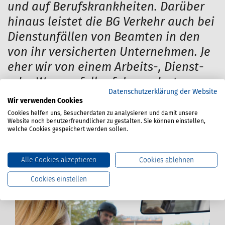
und auf Berufskrankheiten. Darüber
hinaus leistet die BG Verkehr auch bei
Dienstunfällen von Beamten in den
von ihr versicherten Unternehmen. Je
eher wir von einem Arbeits-, Dienst-
oder Wegeunfall erfahren, desto
Datenschutzerklärung der Website
schneller können wir helfen. Genauso
Wir verwenden Cookies
sollten Sie auch beim Verdacht auf
Cookies helfen uns, Besucherdaten zu analysieren und damit unsere
Website noch benutzerfreundlicher zu gestalten. Sie können einstellen,
eine Berufskrankheit verfahren.
welche Cookies gespeichert werden sollen.
Alle Cookies akzeptieren
Cookies ablehnen
Cookies einstellen
Arbeits- und Wegeunfall