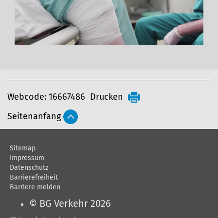
A
Webcode: 16667486
Drucken
r
Seitenanfang
t
i
Sitemap
k
Impressum
e
Datenschutz
Barrierefreiheit
l
Barriere melden
a
© BG Verkehr 2026
k