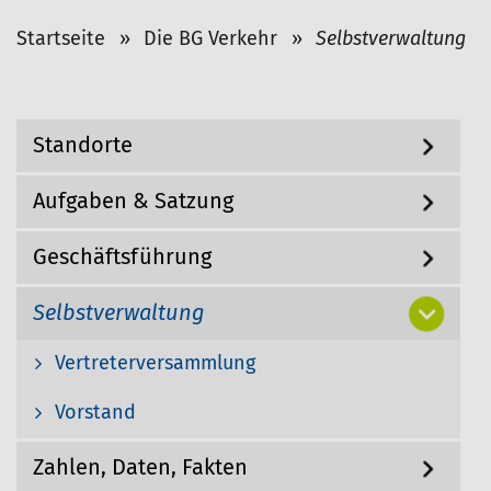
S
Startseite
Die BG Verkehr
Selbstverwaltung
i
e
s
N
Standorte
i
a
v
n
i
Aufgaben & Satzung
d
g
h
a
Geschäftsführung
i
t
i
e
o
r
Selbstverwaltung
n
:
Vertreterversammlung
Vorstand
Zahlen, Daten, Fakten