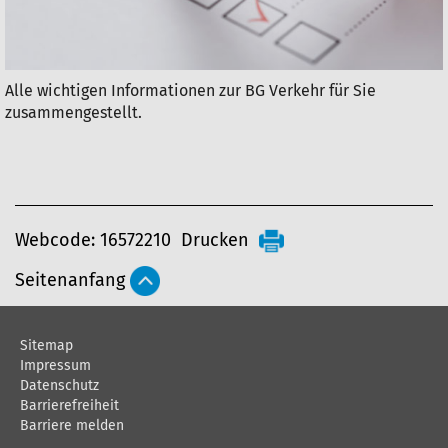
Alle wichtigen Informationen zur BG Verkehr für Sie
zusammengestellt.
A
Webcode: 16572210
Drucken
r
Seitenanfang
t
i
Sitemap
k
Impressum
e
Datenschutz
Barrierefreiheit
l
Barriere melden