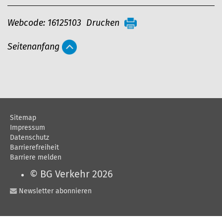
A
Webcode: 16125103
Drucken
r
Seitenanfang
t
i
k
e
l
Sitemap
a
Impressum
Datenschutz
k
Barrierefreiheit
t
Barriere melden
i
© BG Verkehr 2026
o
Newsletter abonnieren
n
e