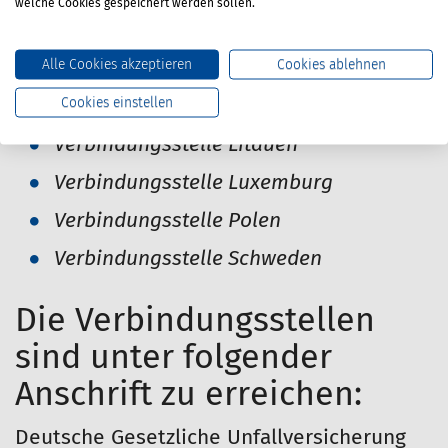
welche Cookies gespeichert werden sollen.
Verbindungsstelle Island
Alle Cookies akzeptieren
Cookies ablehnen
Verbindungsstelle Israel
Cookies einstellen
Verbindungsstelle Lettland
Verbindungsstelle Litauen
Verbindungsstelle Luxemburg
Verbindungsstelle Polen
Verbindungsstelle Schweden
Die Verbindungsstellen
sind unter folgender
Anschrift zu erreichen:
Deutsche Gesetzliche Unfallversicherung