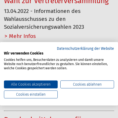
Wahl zur Vertreterversammlung
13.04.2022 - Informationen des
Wahlausschusses zu den
Sozialversicherungswahlen 2023
Mehr…
Datenschutzerklärung der Website
Sitzung des Wahlausschusses der
Wir verwenden Cookies
BG Verkehr zur Sozialwahl 2023
Cookies helfen uns, Besucherdaten zu analysieren und damit unsere
Website noch benutzerfreundlicher zu gestalten. Sie können einstellen,
welche Cookies gespeichert werden sollen.
16.03.2022 - Im Jahr 2023 findet die nächste
Sozialversicherungswahl statt. Wahltag ist
Alle Cookies akzeptieren
Cookies ablehnen
der 31. Mai 2023. Der Vorstand der BG
Verkehr hat einen Wahlausschuss bestellt.
Cookies einstellen
Mehr…