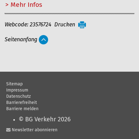
Mehr…
A
Webcode: 23576724
Drucken
r
Seitenanfang
t
i
k
e
l
Sitemap
a
Impressum
Datenschutz
k
Barrierefreiheit
t
Barriere melden
i
© BG Verkehr 2026
o
Newsletter abonnieren
n