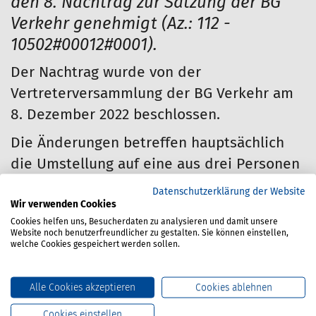
den 8. Nachtrag zur Satzung der BG
Verkehr genehmigt (Az.: 112 -
10502#00012#0001).
Der Nachtrag wurde von der
Vertreterversammlung der BG Verkehr am
8. Dezember 2022 beschlossen.
Die Änderungen betreffen hauptsächlich
die Umstellung auf eine aus drei Personen
bestehende Geschäftsführung.
Datenschutzerklärung der Website
Wir verwenden Cookies
Karin Tanger wurde am 25. Mai 2022 auf
Cookies helfen uns, Besucherdaten zu analysieren und damit unsere
Vorschlag des Vorstandes von der
Website noch benutzerfreundlicher zu gestalten. Sie können einstellen,
welche Cookies gespeichert werden sollen.
Vertreterversammlung zum weiteren
Mitglied der Geschäftsführung der BG
Alle Cookies akzeptieren
Cookies ablehnen
Verkehr gewählt. Damit wurde die
Cookies einstellen