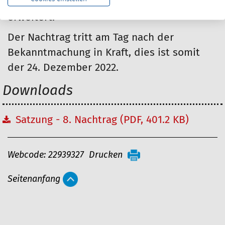
Geschäftsführung wieder auf drei Personen
erweitert.
Der Nachtrag tritt am Tag nach der
Bekanntmachung in Kraft, dies ist somit
der 24. Dezember 2022.
Downloads
Satzung - 8. Nachtrag (PDF, 401.2 KB)
A
Webcode: 22939327
Drucken
r
Seitenanfang
t
i
k