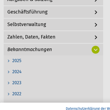
g
h
a
Geschäftsführung
i
t
i
e
o
r
Selbstverwaltung
n
:
Zahlen, Daten, Fakten
Bekanntmachungen
2025
2024
2023
2022
2021
Datenschutzerklärung der W