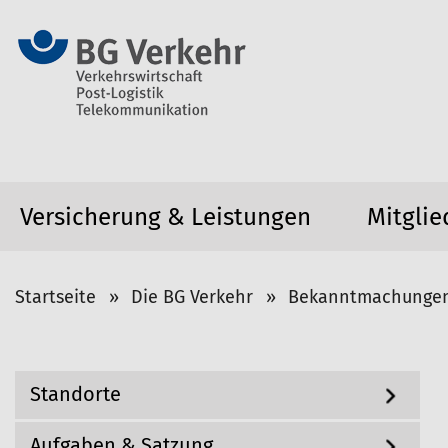
Versicherung & Leistungen
Mitglie
S
Startseite
Die BG Verkehr
Bekanntmachunge
i
e
s
N
Standorte
i
a
v
n
i
Aufgaben & Satzung
d