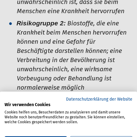
unwahrscheinlich ist, dass sie beim
Menschen eine Krankheit hervorrufen
Risikogruppe 2:
Biostoffe, die eine
Krankheit beim Menschen hervorrufen
können und eine Gefahr für
Beschäftigte darstellen können; eine
Verbreitung in der Bevölkerung ist
unwahrscheinlich, eine wirksame
Vorbeugung oder Behandlung ist
normalerweise möglich
Risikogruppe 3:
Biostoffe, die eine
Datenschutzerklärung der Website
Wir verwenden Cookies
schwere Krankheit beim Menschen
Cookies helfen uns, Besucherdaten zu analysieren und damit unsere
hervorrufen und eine ernste Gefahr für
Website noch benutzerfreundlicher zu gestalten. Sie können einstellen,
welche Cookies gespeichert werden sollen.
Beschäftigte darstellen können; die
Gefahr einer Verbreitung in der