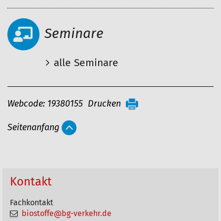
Seminare
alle Seminare
A
Webcode: 19380155
Drucken
r
Seitenanfang
t
i
k
e
Kontakt
l
Fachkontakt
a
biostoffe@bg-verkehr.de