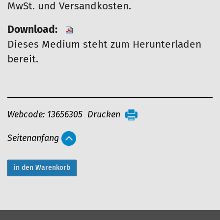
MwSt. und Versandkosten.
Download:
Dieses Medium steht zum Herunterladen
bereit.
A
Webcode: 13656305
Drucken
r
Seitenanfang
t
i
k
e
l
a