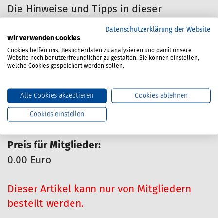
Die Hinweise und Tipps in dieser
Information sollen dazu beitragen, die
Datenschutzerklärung der Website
Gesundheit der im Fahrradkurierdienst
Wir verwenden Cookies
Cookies helfen uns, Besucherdaten zu analysieren und damit unsere
Tätigen zu schützen und vor Schäden zu
Website noch benutzerfreundlicher zu gestalten. Sie können einstellen,
bewahren.
welche Cookies gespeichert werden sollen.
Alle Cookies akzeptieren
Cookies ablehnen
Materialnummer:
670-200-059
Cookies einstellen
Stand:
12/2016
Preis für Mitglieder:
0.00 Euro
Dieser Artikel kann nur von Mitgliedern
bestellt werden.