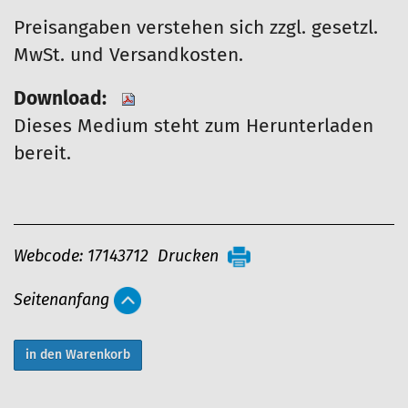
Preisangaben verstehen sich zzgl. gesetzl.
MwSt. und Versandkosten.
Download:
Dieses Medium steht zum Herunterladen
bereit.
A
Webcode: 17143712
Drucken
r
Seitenanfang
t
i
k
e