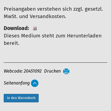
Preisangaben verstehen sich zzgl. gesetzl.
MwSt. und Versandkosten.
Download:
Dieses Medium steht zum Herunterladen
bereit.
A
Webcode: 20451092
Drucken
r
Seitenanfang
t
i
k
e