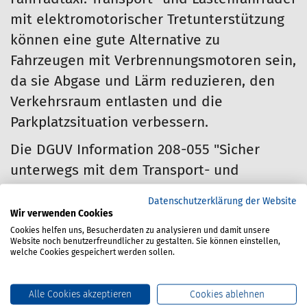
mit elektromotorischer Tretunterstützung
können eine gute Alternative zu
Fahrzeugen mit Verbrennungsmotoren sein,
da sie Abgase und Lärm reduzieren, den
Verkehrsraum entlasten und die
Parkplatzsituation verbessern.
Die DGUV Information 208-055 "Sicher
unterwegs mit dem Transport- und
Lastenfahrrad" gibt Hinweise für
Datenschutzerklärung der Website
Wir verwenden Cookies
Auswahl,
Cookies helfen uns, Besucherdaten zu analysieren und damit unsere
Website noch benutzerfreundlicher zu gestalten. Sie können einstellen,
Einsatz sowie
welche Cookies gespeichert werden sollen.
Umgang mit Transport- und
Lastenfahrrädern.
Alle Cookies akzeptieren
Cookies ablehnen