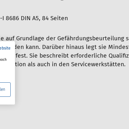
I 8686 DIN A5, 84 Seiten
e auf Grundlage der Gefährdungsbeurteilung s
t werden kann. Darüber hinaus legt sie Minde
ebsite
darfs fest. Sie beschreibt erforderliche Qual
noch
roduktion als auch in den Servicewerkstätten.
len