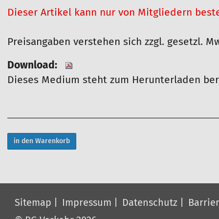
Dieser Artikel kann nur von Mitgliedern best
Preisangaben verstehen sich zzgl. gesetzl. M
Download:
Dieses Medium steht zum Herunterladen ber
A
r
t
i
k
Sitemap
Impressum
Datenschutz
Barrier
e