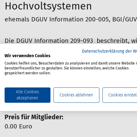
Hochvoltsystemen
h
i
ehemals DGUV Information 200-005, BGI/GUV-
e
r
:
Die DGUV Information 209-093 beschreibt, wi
Fahrzeugen mit Hochvoltsystemen organisier
Datenschutzerklärung der W
Wir verwenden Cookies
und Umfang des jeweiligen Qualifizierungsbe
Cookies helfen uns, Besucherdaten zu analysieren und damit unsere Website 
für Arbeiten in Forschung, Entwicklung und P
benutzerfreundlicher zu gestalten. Sie können einstellen, welche Cookies
gespeichert werden sollen.
Materialnummer:
670-200-096
Alle Cookies
Cookies ablehnen
Cookies einstel
akzeptieren
Stand:
08/2021
Preis für Mitglieder:
0.00 Euro