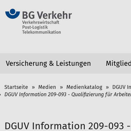
Versicherung & Leistungen
Mitglie
S
Startseite
Medien
Medienkatalog
DGUV I
i
DGUV Information 209-093 - Qualifizierung für Arbei
e
s
i
n
DGUV Information 209-093 - 
d