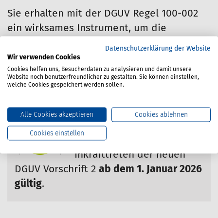
Sie erhalten mit der DGUV Regel 100-002
ein wirksames Instrument, um die
betriebliche Betreuung rechtssicher und
Datenschutzerklärung der Website
sachgerecht zu organisieren – im Einklang
Wir verwenden Cookies
Cookies helfen uns, Besucherdaten zu analysieren und damit unsere
mit den verbindlichen Vorgaben der DGUV
Website noch benutzerfreundlicher zu gestalten. Sie können einstellen,
Vorschrift 2.
welche Cookies gespeichert werden sollen.
Alle Cookies akzeptieren
Cookies ablehnen
Hinweis:
Cookies einstellen
Diese DGUV Regel ist mit
Inkrafttreten der neuen
DGUV Vorschrift 2
ab dem 1. Januar 2026
gültig
.