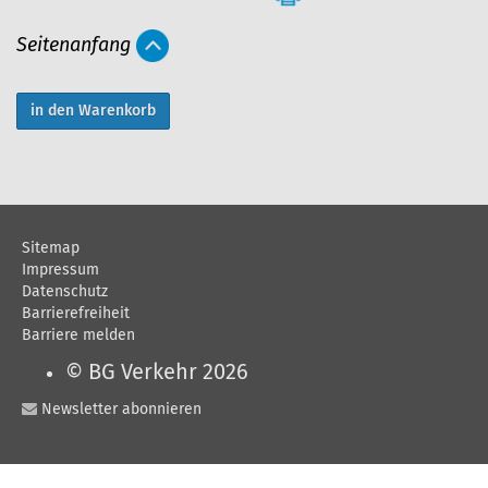
r
Seitenanfang
t
i
k
e
l
a
Sitemap
k
Impressum
t
Datenschutz
Barrierefreiheit
i
Barriere melden
o
© BG Verkehr 2026
n
Newsletter abonnieren
e
n