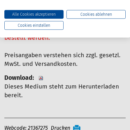
Preis für Mitglieder:
0.00 Euro
Alle Cookies akzeptieren
Cookies ablehnen
Cookies einstellen
Dieser Artikel kann nur von Mitgliedern
bestellt werden.
Preisangaben verstehen sich zzgl. gesetzl.
MwSt. und Versandkosten.
Download:
Dieses Medium steht zum Herunterladen
bereit.
A
Webcode: 21367275
Drucken