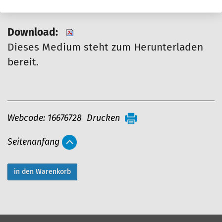
MwSt. und Versandkosten.
Download:
Dieses Medium steht zum Herunterladen
bereit.
A
Webcode: 16676728
Drucken
r
Seitenanfang
t
i
k
e
l
a