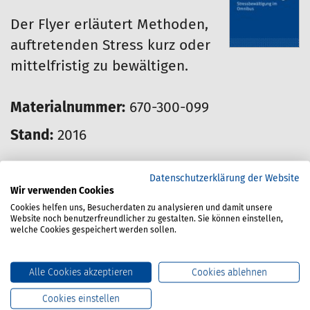
Der Flyer erläutert Methoden,
auftretenden Stress kurz oder
mittelfristig zu bewältigen.
Materialnummer:
670-300-099
Stand:
2016
Preis für Mitglieder:
Datenschutzerklärung der Website
Wir verwenden Cookies
0.00 Euro
Cookies helfen uns, Besucherdaten zu analysieren und damit unsere
Website noch benutzerfreundlicher zu gestalten. Sie können einstellen,
welche Cookies gespeichert werden sollen.
Dieser Artikel kann nur von Mitgliedern
bestellt werden.
Alle Cookies akzeptieren
Cookies ablehnen
Cookies einstellen
Preisangaben verstehen sich zzgl. gesetzl.