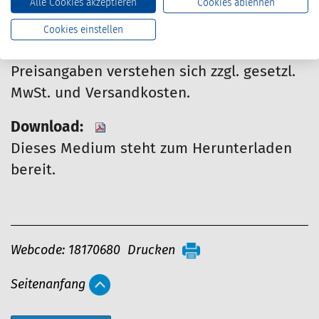
Alle Cookies akzeptieren
Cookies ablehnen
Dieser Artikel kann nur von Mitgliedern
bestellt werden.
Cookies einstellen
Preisangaben verstehen sich zzgl. gesetzl.
MwSt. und Versandkosten.
Download:
Dieses Medium steht zum Herunterladen
bereit.
A
Webcode: 18170680
Drucken
r
Seitenanfang
t
i