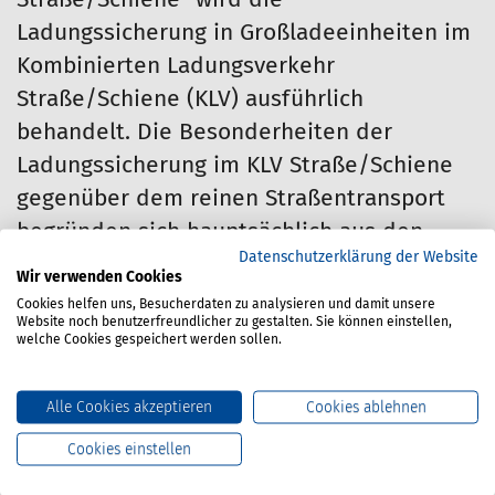
Straße/Schiene" wird die
Ladungssicherung in Großladeeinheiten im
Kombinierten Ladungsverkehr
Straße/Schiene (KLV) ausführlich
behandelt. Die Besonderheiten der
Ladungssicherung im KLV Straße/Schiene
gegenüber dem reinen Straßentransport
begründen sich hauptsächlich aus den
Datenschutzerklärung der Website
unterschiedlichen
Wir verwenden Cookies
Beschleunigungsbeiwerten, die für den KLV
Cookies helfen uns, Besucherdaten zu analysieren und damit unsere
Website noch benutzerfreundlicher zu gestalten. Sie können einstellen,
Straße/Schiene gegenüber dem reinen
welche Cookies gespeichert werden sollen.
Straßentransport gelten.
Alle Cookies akzeptieren
Cookies ablehnen
3. Auflage 2008
Cookies einstellen