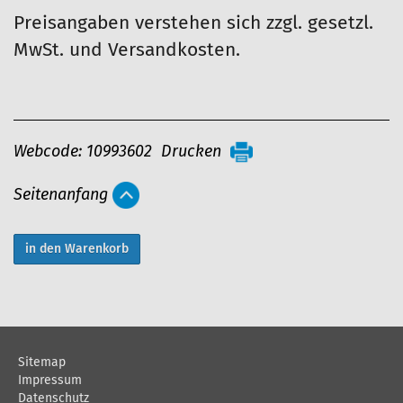
Preisangaben verstehen sich zzgl. gesetzl.
MwSt. und Versandkosten.
A
Webcode: 10993602
Drucken
r
Seitenanfang
t
i
k
e
l
a
Sitemap
k
Impressum
t
Datenschutz