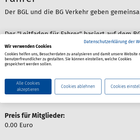
h
Der BGL und die BG Verkehr geben gemeinsa
i
e
r
Der "Leitfaden für Fahrer" basiert auf dem B
:
Datenschutzerklärung der W
die praktischen Belange der Ladungssicherung
Wir verwenden Cookies
Medium über den BGL zur Verfügung.
Cookies helfen uns, Besucherdaten zu analysieren und damit unsere Website 
benutzerfreundlicher zu gestalten. Sie können einstellen, welche Cookies
gespeichert werden sollen.
Zum Leitfaden
Alle Cookies
Materialnummer:
670-390-011
Cookies ablehnen
Cookies einstel
akzeptieren
Stand:
12/2023
Preis für Mitglieder:
0.00 Euro