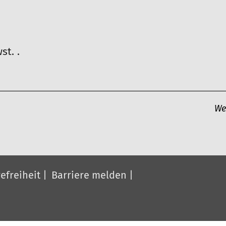
st. .
We
efreiheit
Barriere melden