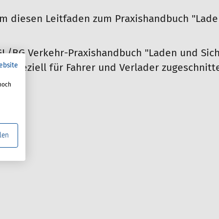
m diesen Leitfaden zum Praxishandbuch "Laden
GL/BG Verkehr-Praxishandbuch "Laden und Siche
ebsite
 speziell für Fahrer und Verlader zugeschnitte
noch
len