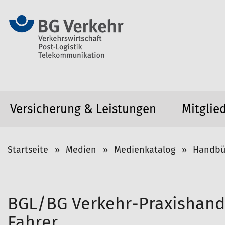
Versicherung & Leistungen
Mitglie
S
Startseite
Medien
Medienkatalog
Handbü
i
e
s
i
BGL/BG Verkehr-Praxishandb
n
Fahrer
d