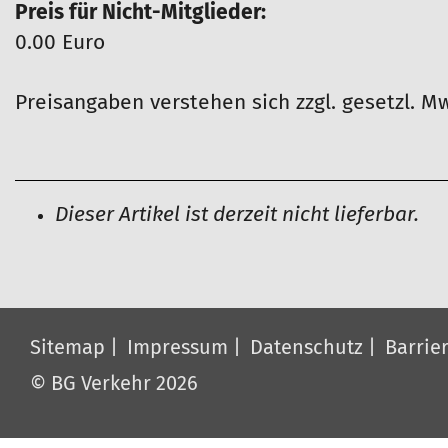
Preis für Nicht-Mitglieder:
0.00 Euro
Preisangaben verstehen sich zzgl. gesetzl. Mw
A
Dieser Artikel ist derzeit nicht lieferbar.
r
t
i
k
Sitemap
Impressum
Datenschutz
Barrier
e
© BG Verkehr 2026
l
a