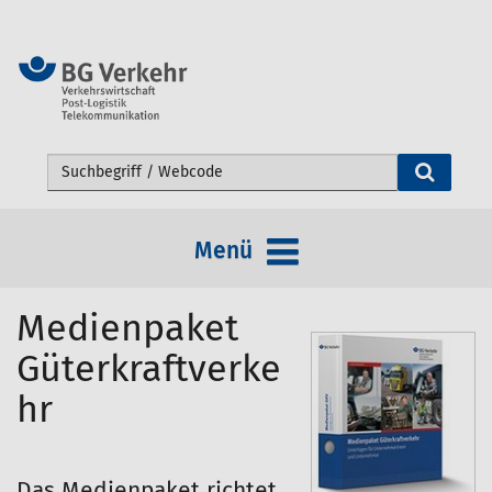
Webseite durchsuchen
Menü
Medienpaket
Güterkraftverke
hr
Das Medienpaket richtet