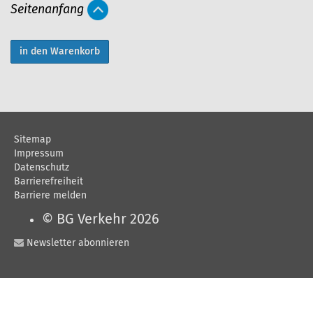
Seitenanfang
t
i
k
e
l
a
Sitemap
k
Impressum
t
Datenschutz
Barrierefreiheit
i
Barriere melden
o
© BG Verkehr 2026
n
Newsletter abonnieren
e
n