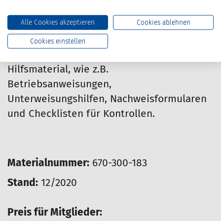
Der Unternehmer-Leitfaden umfasst einen
Alle Cookies akzeptieren
Cookies ablehnen
redaktionellen Teil mit verständlichen
Basisinformationen und einen Serviceteil
Cookies einstellen
mit Formularen, Arbeitsblättern und
Hilfsmaterial, wie z.B.
Betriebsanweisungen,
Unterweisungshilfen, Nachweisformularen
und Checklisten für Kontrollen.
Materialnummer:
670-300-183
Stand:
12/2020
Preis für Mitglieder: