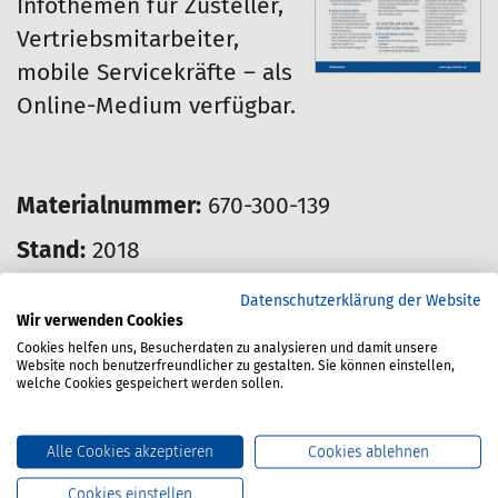
Infothemen für Zusteller,
Vertriebsmitarbeiter,
mobile Servicekräfte – als
Online-Medium verfügbar.
Materialnummer:
670-300-139
Stand:
2018
Datenschutzerklärung der Website
Preis für Mitglieder:
Wir verwenden Cookies
0.00 Euro
Cookies helfen uns, Besucherdaten zu analysieren und damit unsere
Website noch benutzerfreundlicher zu gestalten. Sie können einstellen,
welche Cookies gespeichert werden sollen.
Dieser Artikel kann nur von Mitgliedern
bestellt werden.
Alle Cookies akzeptieren
Cookies ablehnen
Cookies einstellen