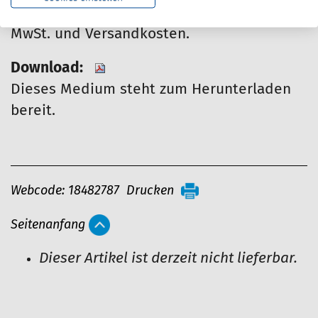
Preisangaben verstehen sich zzgl. gesetzl.
MwSt. und Versandkosten.
Download:
Dieses Medium steht zum Herunterladen
bereit.
A
Webcode: 18482787
Drucken
r
Seitenanfang
t
i
Dieser Artikel ist derzeit nicht lieferbar.
k
e
l