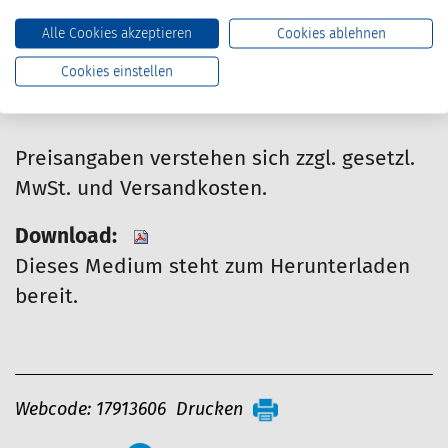
0.00 Euro
Alle Cookies akzeptieren
Cookies ablehnen
Dieser Artikel kann nur von Mitgliedern
Cookies einstellen
bestellt werden.
Preisangaben verstehen sich zzgl. gesetzl.
MwSt. und Versandkosten.
Download:
Dieses Medium steht zum Herunterladen
bereit.
A
Webcode: 17913606
Drucken
r