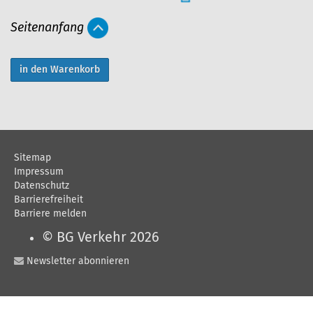
r
Seitenanfang
t
i
k
e
l
a
Sitemap
k
Impressum
t
Datenschutz
Barrierefreiheit
i
Barriere melden
o
© BG Verkehr 2026
n
Newsletter abonnieren
e
n