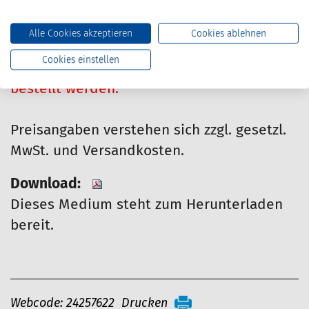
Preis für Mitglieder:
0.00 Euro
Alle Cookies akzeptieren
Cookies ablehnen
Cookies einstellen
Dieser Artikel kann nur von Mitgliedern
bestellt werden.
Preisangaben verstehen sich zzgl. gesetzl.
MwSt. und Versandkosten.
Download:
Dieses Medium steht zum Herunterladen
bereit.
A
Webcode: 24257622
Drucken