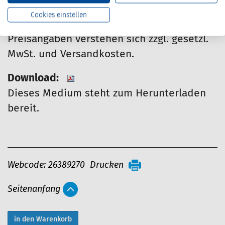
bestellt werden.
Cookies einstellen
Preisangaben verstehen sich zzgl. gesetzl.
MwSt. und Versandkosten.
Download:
Dieses Medium steht zum Herunterladen
bereit.
A
Webcode: 26389270
Drucken
r
Seitenanfang
t
i
k