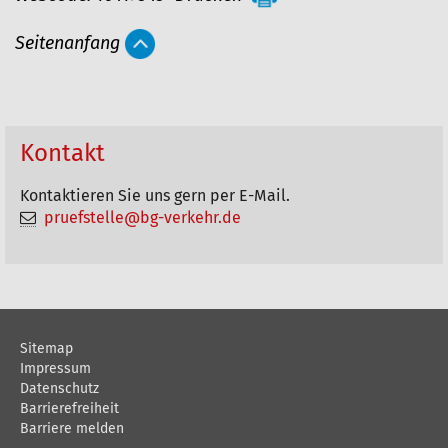
r
Seitenanfang
t
i
k
e
Kontakt
l
Kontaktieren Sie uns gern per E-Mail.
a
pruefstelle@bg-verkehr.de
k
t
i
o
Sitemap
n
Impressum
e
Datenschutz
Barrierefreiheit
n
Barriere melden