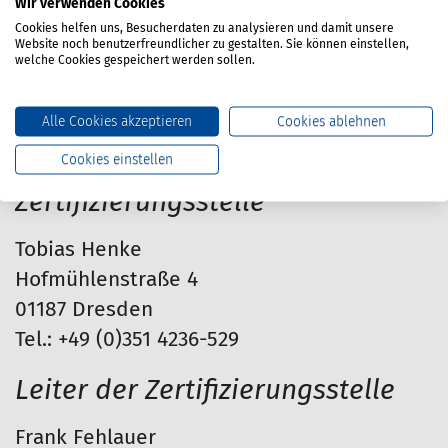
Sportbooterichtlinie 2013/53/EU sowie
Wir verwenden Cookies
Cookies helfen uns, Besucherdaten zu analysieren und damit unsere
akkreditierte GS-Stelle gemäß
Website noch benutzerfreundlicher zu gestalten. Sie können einstellen,
welche Cookies gespeichert werden sollen.
Produktsicherheitsgesetz (ProdSG).
Ansprechpartner
Alle Cookies akzeptieren
Cookies ablehnen
Cookies einstellen
Leiter der Prüf- und
Zertifizierungsstelle
Tobias Henke
Hofmühlenstraße 4
01187 Dresden
Tel.: +49 (0)351 4236-529
Leiter der Zertifizierungsstelle
Frank Fehlauer