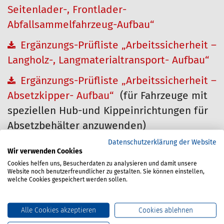
Seitenlader-, Frontlader-
Abfallsammelfahrzeug-Aufbau“
Ergänzungs-Prüfliste „Arbeitssicherheit –
Langholz-, Langmaterialtransport- Aufbau“
Ergänzungs-Prüfliste „Arbeitssicherheit –
Absetzkipper- Aufbau“
(für Fahrzeuge mit
speziellen Hub-und Kippeinrichtungen für
Absetzbehälter anzuwenden)
Datenschutzerklärung der Website
Ergänzungs-Prüfliste „Arbeitssicherheit –
Wir verwenden Cookies
Abrollkipper-, Abgleitkipper-Aufbau“
(für
Cookies helfen uns, Besucherdaten zu analysieren und damit unsere
Website noch benutzerfreundlicher zu gestalten. Sie können einstellen,
Fahrzeuge mit speziellen Hub- und
welche Cookies gespeichert werden sollen.
Kippeinrichtungen für Abrollbehälter
anzuwenden)
Alle Cookies akzeptieren
Cookies ablehnen