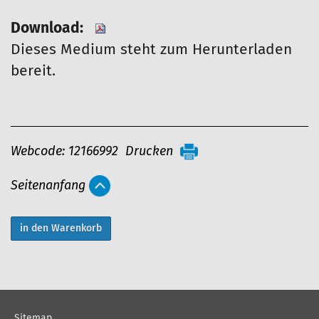
Download:
Dieses Medium steht zum Herunterladen
bereit.
A
Webcode: 12166992
Drucken
r
Seitenanfang
t
i
k
e
l
a
Sitemap