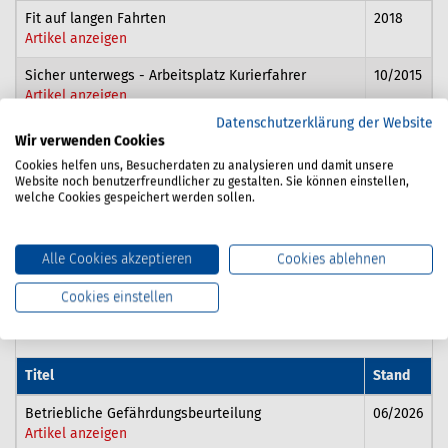
Fit auf langen Fahrten
2018
l
Artikel anzeigen
b
Sicher unterwegs - Arbeitsplatz Kurierfahrer
10/2015
l
Artikel anzeigen
b
Datenschutzerklärung der Website
Tipps zum Ziehen und Schieben von Abfallbehältern
11/2020
l
Wir verwenden Cookies
Artikel anzeigen
b
Cookies helfen uns, Besucherdaten zu analysieren und damit unsere
Website noch benutzerfreundlicher zu gestalten. Sie können einstellen,
Unterweisungskarte A7: Heben und Tragen
2024
n
welche Cookies gespeichert werden sollen.
Artikel anzeigen
Alle Cookies akzeptieren
Cookies ablehnen
Weitere relevante
Cookies einstellen
Medien
Titel
Stand
S
Betriebliche Gefährdungsbeurteilung
06/2026
l
Artikel anzeigen
b