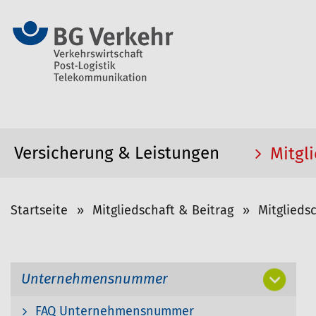
Versicherung & Leistungen
Mitgli
S
Startseite
Mitgliedschaft & Beitrag
Mitglieds
i
e
s
N
Unternehmensnummer
i
a
v
n
i
FAQ Unternehmensnummer
d