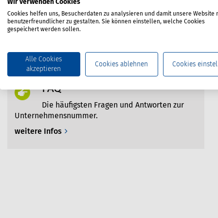
Wir verwenden Cookies
Z
Cookies helfen uns, Besucherdaten zu analysieren und damit unsere Website 
d
benutzerfreundlicher zu gestalten. Sie können einstellen, welche Cookies
gespeichert werden sollen.
u
E-Mail:
mitglieder@bg-verkehr.de
r
c
Alle Cookies
Cookies ablehnen
Cookies einstel
akzeptieren
h
s
FAQ
u
Die häufigsten Fragen und Antworten zur
c
Unternehmensnummer.
h
e
weitere Infos
n