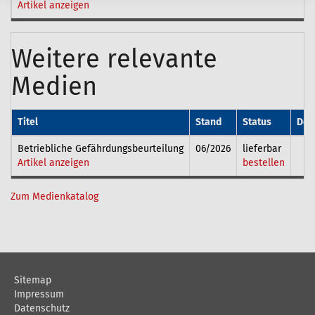
Artikel anzeigen
Weitere relevante
Medien
Titel
Stand
Status
Dow
Betriebliche Gefährdungsbeurteilung
06/2026
lieferbar
Artikel anzeigen
bestellen
Zum Medienkatalog
Sitemap
Impressum
Datenschutz