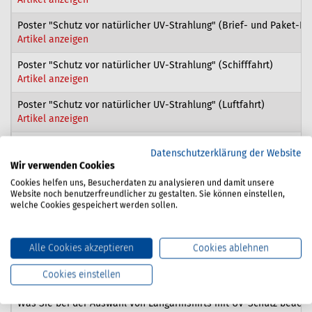
Poster "Schutz vor natürlicher UV-Strahlung" (Brief- und Paket-Log
Artikel anzeigen
Poster "Schutz vor natürlicher UV-Strahlung" (Schifffahrt)
Artikel anzeigen
Poster "Schutz vor natürlicher UV-Strahlung" (Luftfahrt)
Artikel anzeigen
Poster "Schutz vor natürlicher UV-Strahlung" (Entsorgung)
Datenschutzerklärung der Website
Artikel anzeigen
Wir verwenden Cookies
Cookies helfen uns, Besucherdaten zu analysieren und damit unsere
Poster "Schutz vor natürlicher UV-Strahlung"
Website noch benutzerfreundlicher zu gestalten. Sie können einstellen,
Artikel anzeigen
welche Cookies gespeichert werden sollen.
Schutz vor natürlicher UV-Strahlung bei der Arbeit im Freien
Artikel anzeigen
Alle Cookies akzeptieren
Cookies ablehnen
Unterweisungskarte A11: UV-Schutz
Cookies einstellen
Artikel anzeigen
Was Sie bei der Auswahl von Langarmshirts mit UV-Schutz beachte