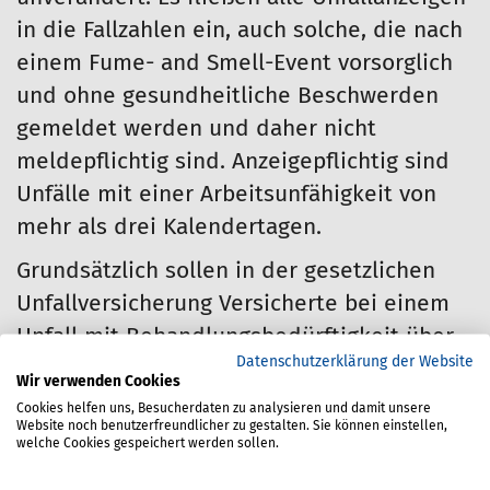
in die Fallzahlen ein, auch solche, die nach
einem Fume- and Smell-Event vorsorglich
und ohne gesundheitliche Beschwerden
gemeldet werden und daher nicht
meldepflichtig sind. Anzeigepflichtig sind
Unfälle mit einer Arbeitsunfähigkeit von
mehr als drei Kalendertagen.
Grundsätzlich sollen in der gesetzlichen
Unfallversicherung Versicherte bei einem
Unfall mit Behandlungsbedürftigkeit über
Datenschutzerklärung der Website
eine Woche hinaus oder mit einer
Wir verwenden Cookies
Arbeitsunfähigkeit über den Unfalltag
Cookies helfen uns, Besucherdaten zu analysieren und damit unsere
Website noch benutzerfreundlicher zu gestalten. Sie können einstellen,
hinaus eine Durchgangsärztin/einen
welche Cookies gespeichert werden sollen.
Durchgangsarzt aufsuchen. Nach der