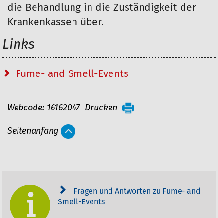
die Behandlung in die Zuständigkeit der
Krankenkassen über.
Links
Fume- and Smell-Events
A
Webcode: 16162047
Drucken
r
Seitenanfang
t
i
k
e
Fragen und Antworten zu Fume- and
l
Smell-Events
a