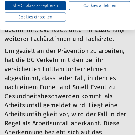
Untersuchung wird entschieden, ob eine
Alle Cookies akzeptieren
Cookies ablehnen
hausärztliche Behandlung ausreicht, oder
Cookies einstellen
ob die D-Ärztin/der D-Arzt den Fall selbst
übernimmt, eventuell unter Hinzuziehung
weiterer Fachärztinnen und Fachärzte.
Um gezielt an der Prävention zu arbeiten,
hat die BG Verkehr mit den bei ihr
versicherten Luftfahrtunternehmen
abgestimmt, dass jeder Fall, in dem es
nach einem Fume- and Smell-Event zu
Gesundheitsbeschwerden kommt, als
Arbeitsunfall gemeldet wird. Liegt eine
Arbeitsunfähigkeit vor, wird der Fall in der
Regel als Arbeitsunfall anerkannt. Diese
Anerkennung bezieht sich auf das