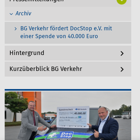
g
h
a
Archiv
i
t
i
e
o
BG Verkehr fördert DocStop e.V. mit
r
n
einer Spende von 40.000 Euro
:
Hintergrund
Kurzüberblick BG Verkehr