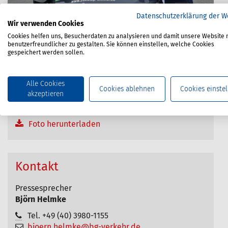
Datenschutzerklärung der W
Wir verwenden Cookies
Cookies helfen uns, Besucherdaten zu analysieren und damit unsere Website 
benutzerfreundlicher zu gestalten. Sie können einstellen, welche Cookies
40.000 Euro für DocStop e.V.: Hanno Harms (links),
gespeichert werden sollen.
Vorstandsvorsitzender der BG Verkehr auf
Versichertenseite, überreicht den symbolischen
Alle Cookies
Spendenscheck an den Vereinsvorsitzenden
Cookies ablehnen
Cookies einstel
akzeptieren
Joachim Fehrenkötter.
© BG Verkehr/Dierk Kruse
Foto herunterladen
Kontakt
Pressesprecher
Björn Helmke
Tel. +49 (40) 3980-1155
bjoern.helmke@bg-verkehr.de