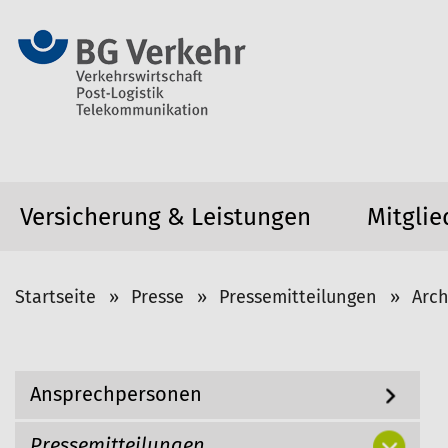
Versicherung & Leistungen
Mitglie
S
Startseite
Presse
Pressemitteilungen
Arch
i
e
s
N
Ansprechpersonen
i
a
v
n
i
Pressemitteilungen
d