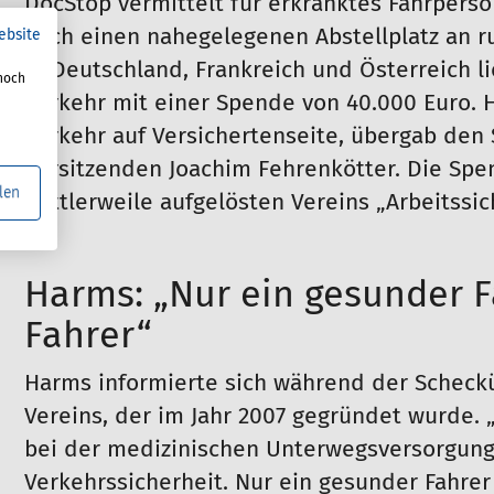
DocStop vermittelt für erkranktes Fahrperso
auch einen nahegelegenen Abstellplatz an 
ebsite
in Deutschland, Frankreich und Österreich li
noch
Verkehr mit einer Spende von 40.000 Euro. 
Verkehr auf Versichertenseite, übergab de
Vorsitzenden Joachim Fehrenkötter. Die S
len
mittlerweile aufgelösten Vereins „Arbeitss
V.“.
Harms: „Nur ein gesunder Fa
Fahrer“
Harms informierte sich während der Scheckü
Vereins, der im Jahr 2007 gegründet wurde. „
bei der medizinischen Unterwegsversorgung, 
Verkehrssicherheit. Nur ein gesunder Fahrer 