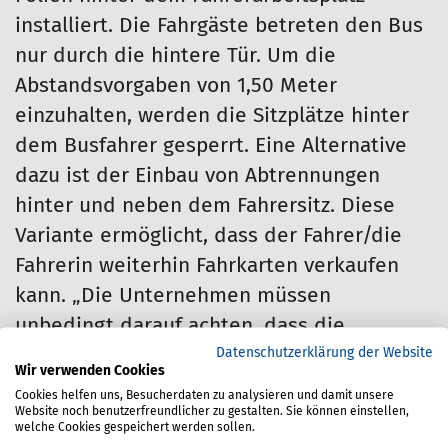
installiert. Die Fahrgäste betreten den Bus
nur durch die hintere Tür. Um die
Abstandsvorgaben von 1,50 Meter
einzuhalten, werden die Sitzplätze hinter
dem Busfahrer gesperrt. Eine Alternative
dazu ist der Einbau von Abtrennungen
hinter und neben dem Fahrersitz. Diese
Variante ermöglicht, dass der Fahrer/die
Fahrerin weiterhin Fahrkarten verkaufen
kann. „Die Unternehmen müssen
unbedingt darauf achten, dass die
Datenschutzerklärung der Website
Einbauten gemäß StVZO zugelassen sind –
Wir verwenden Cookies
zum Beispiel mit einer Allgemeinen
Cookies helfen uns, Besucherdaten zu analysieren und damit unsere
Website noch benutzerfreundlicher zu gestalten. Sie können einstellen,
Betriebserlaubnis oder einem Gutachten
welche Cookies gespeichert werden sollen.
einer dazu befugten Organisation. Zudem