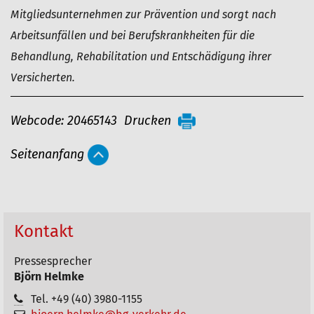
Mitgliedsunternehmen zur Prävention und sorgt nach
Arbeitsunfällen und bei Berufskrankheiten für die
Behandlung, Rehabilitation und Entschädigung ihrer
Versicherten.
A
Webcode: 20465143
Drucken
r
Seitenanfang
t
i
k
e
Kontakt
l
Pressesprecher
a
Björn Helmke
k
Tel. +49 (40) 3980-1155
t