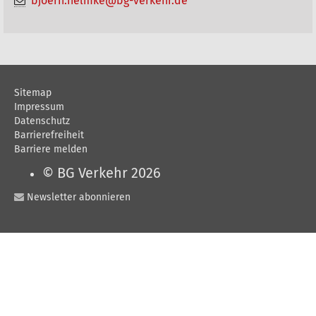
bjoern.helmke@bg-verkehr.de
i
o
n
e
Sitemap
n
Impressum
Datenschutz
Barrierefreiheit
Barriere melden
© BG Verkehr 2026
Newsletter abonnieren