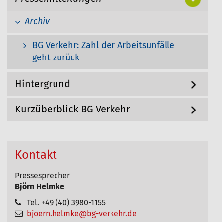
g
h
a
Archiv
i
t
i
e
o
BG Verkehr: Zahl der Arbeitsunfälle
r
n
geht zurück
:
Hintergrund
Kurzüberblick BG Verkehr
Kontakt
Pressesprecher
Björn Helmke
Tel. +49 (40) 3980-1155
bjoern.helmke@bg-verkehr.de