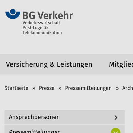
Versicherung & Leistungen
Mitglie
S
Startseite
Presse
Pressemitteilungen
Arch
i
e
s
N
Ansprechpersonen
i
a
v
n
i
Pressemitteilungen
d