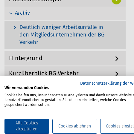
g
h
a
Archiv
i
t
i
e
o
Deutlich weniger Arbeitsunfälle in
r
n
den Mitgliedsunternehmen der BG
:
Verkehr
Hintergrund
Kurzüberblick BG Verkehr
Datenschutzerklärung der W
Wir verwenden Cookies
Cookies helfen uns, Besucherdaten zu analysieren und damit unsere Website 
Kontakt
benutzerfreundlicher zu gestalten. Sie können einstellen, welche Cookies
gespeichert werden sollen.
Pressesprecher
Björn Helmke
Alle Cookies
Cookies ablehnen
Cookies einstel
akzeptieren
Tel. +49 (40) 3980-1155