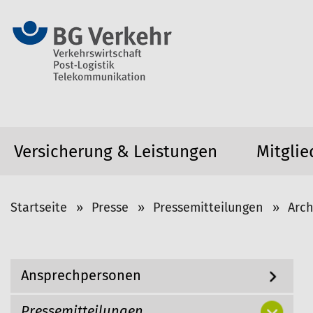
Versicherung & Leistungen
Mitglie
S
Startseite
Presse
Pressemitteilungen
Arch
i
e
s
N
Ansprechpersonen
i
a
v
n
i
Pressemitteilungen
d