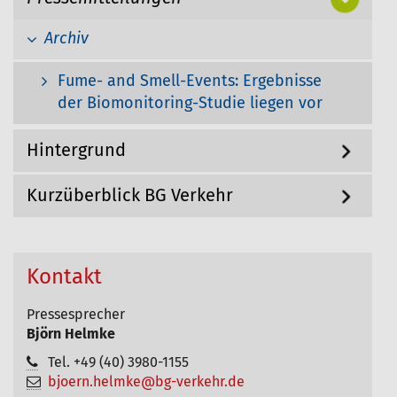
g
h
a
Archiv
i
t
i
e
o
Fume- and Smell-Events: Ergebnisse
r
n
der Biomonitoring-Studie liegen vor
:
Hintergrund
Kurzüberblick BG Verkehr
Kontakt
Pressesprecher
Björn Helmke
Tel. +49 (40) 3980-1155
bjoern.helmke@bg-verkehr.de