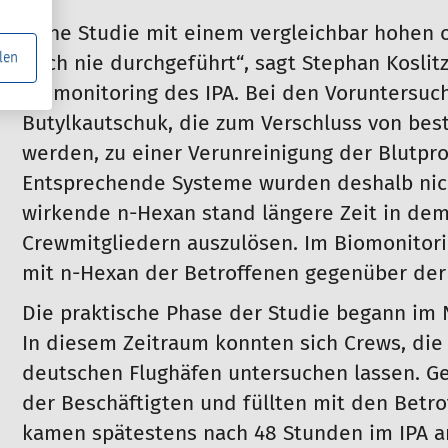
„Eine Studie mit einem vergleichbar hohen 
len
noch nie durchgeführt“, sagt Stephan Koslit
Biomonitoring des IPA. Bei den Voruntersuc
Butylkautschuk, die zum Verschluss von b
werden, zu einer Verunreinigung der Blutpr
Entsprechende Systeme wurden deshalb nich
wirkende n-Hexan stand längere Zeit in de
Crewmitgliedern auszulösen. Im Biomonitori
mit n-Hexan der Betroffenen gegenüber der 
Die praktische Phase der Studie begann im
In diesem Zeitraum konnten sich Crews, die 
deutschen Flughäfen untersuchen lassen. G
der Beschäftigten und füllten mit den Betr
kamen spätestens nach 48 Stunden im IPA 