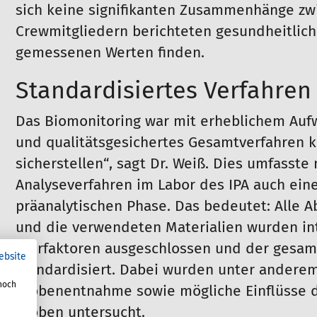
sich keine signifikanten Zusammenhänge zwi
Crewmitgliedern berichteten gesundheitlic
gemessenen Werten finden.
Standardisiertes Verfahren
Das Biomonitoring war mit erheblichem Aufw
und qualitätsgesichertes Gesamtverfahren k
sicherstellen“, sagt Dr. Weiß. Dies umfasste
Analyseverfahren im Labor des IPA auch eine
präanalytischen Phase. Das bedeutet: Alle A
und die verwendeten Materialien wurden in
Störfaktoren ausgeschlossen und der gesam
ebsite
standardisiert. Dabei wurden unter andere
noch
Probenentnahme sowie mögliche Einflüsse d
Proben untersucht.