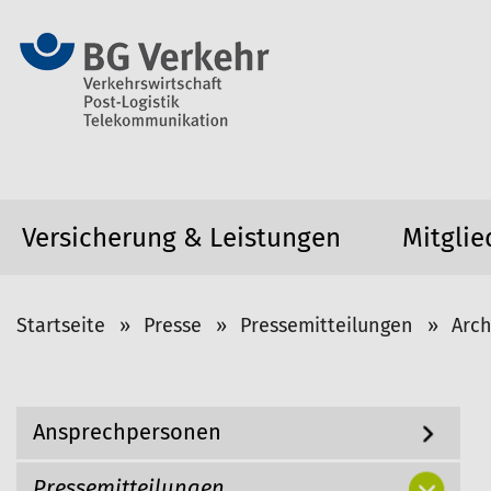
Versicherung & Leistungen
Mitglie
S
Startseite
Presse
Pressemitteilungen
Arch
i
e
s
N
Ansprechpersonen
i
a
v
n
i
Pressemitteilungen
d