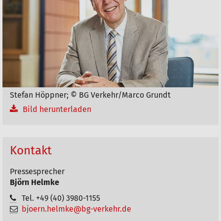
a
k
t
i
o
n
e
Stefan Höppner; © BG Verkehr/Marco Grundt
n
Bild herunterladen
Kontakt
Pressesprecher
Björn Helmke
Tel. +49 (40) 3980-1155
bjoern.helmke@bg-verkehr.de