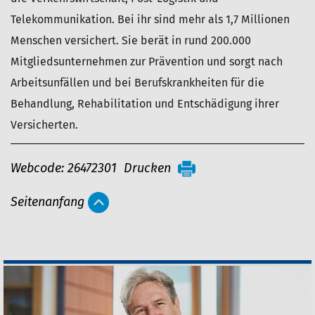
Telekommunikation. Bei ihr sind mehr als 1,7 Millionen
Menschen versichert. Sie berät in rund 200.000
Mitgliedsunternehmen zur Prävention und sorgt nach
Arbeitsunfällen und bei Berufskrankheiten für die
Behandlung, Rehabilitation und Entschädigung ihrer
Versicherten.
A
Webcode: 26472301
Drucken
r
Seitenanfang
t
i
k
e
l