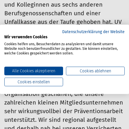
und Kolleginnen aus sechs anderen
Berufsgenossenschaften und einer
Unfallkasse aus der Taufe gehoben hat. UV
Nexus soll eine gemeinsame
Datenschutzerklärung der Website
Wir verwenden Cookies
Digitalisierungsstrategie der
Cookies helfen uns, Besucherdaten zu analysieren und damit unsere
Unfallversicherungsträger umsetzen.
Website noch benutzerfreundlicher zu gestalten. Sie können einstellen,
welche Cookies gespeichert werden sollen.
Höppner sieht die BG Verkehr für die
Zukunft gut aufgestellt. „Wir haben mit
Alle Cookies akzeptieren
Cookies ablehnen
dem Arbeitsmedizinischen und
Cookies einstellen
Sicherheitstechnischen Dienst (ASD) eine
Organisation geschaffen, die unsere
zahlreichen kleinen Mitgliedsunternehmen
sehr wirkungsvollbei der Präventionsarbeit
unterstützt. Wir sind regional aufgestellt
und deshalb nah bei unseren Versicherten