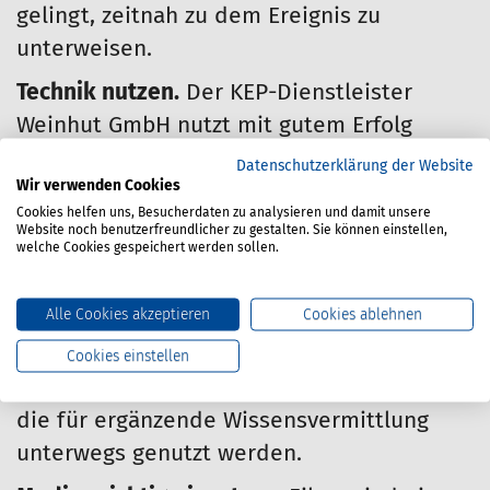
gelingt, zeitnah zu dem Ereignis zu
unterweisen.
Technik nutzen.
Der KEP-Dienstleister
Weinhut GmbH nutzt mit gutem Erfolg
Künstliche Intelligenz (KI), um
Datenschutzerklärung der Website
Wir verwenden Cookies
Unterweisungen in andere Sprachen zu
Cookies helfen uns, Besucherdaten zu analysieren und damit unsere
übersetzen. Die Spedition Ansorge arbeitet
Website noch benutzerfreundlicher zu gestalten. Sie können einstellen,
welche Cookies gespeichert werden sollen.
über einen Dienstleister mit Dashcams und
KI, um ihrem Fahrpersonal Feedback zu
Alle Cookies akzeptieren
Cookies ablehnen
ausgewählten Fahrsituationen zu geben.
Andere Unternehmen nutzen kleine
Cookies einstellen
Lernprogramme auf dem Tabletcomputer,
die für ergänzende Wissensvermittlung
unterwegs genutzt werden.