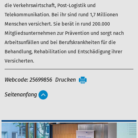
die Verkehrswirtschaft, Post-Logistik und
Telekommunikation. Bei ihr sind rund 1,7 Millionen
Menschen versichert. Sie berät in rund 200.000
Mitgliedsunternehmen zur Prävention und sorgt nach
Arbeitsunfällen und bei Berufskrankheiten für die
Behandlung, Rehabilitation und Entschädigung ihrer
Versicherten.
A
Webcode: 25699856
Drucken
r
Seitenanfang
t
i
k
e
l