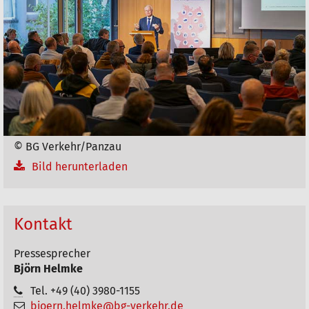
a
k
t
i
o
n
e
© BG Verkehr/Panzau
n
Bild herunterladen
Kontakt
Pressesprecher
Björn Helmke
Tel. +49 (40) 3980-1155
bjoern.helmke@bg-verkehr.de