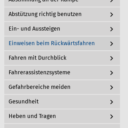
g
h
a
Abstützung richtig benutzen
i
t
i
e
o
r
Ein- und Aussteigen
n
:
Einweisen beim Rückwärtsfahren
Fahren mit Durchblick
Fahrerassistenzsysteme
Gefahrbereiche meiden
Gesundheit
Heben und Tragen