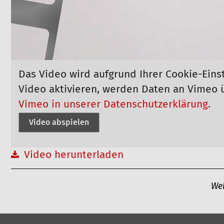
Das Video wird aufgrund Ihrer Cookie-Eins
Video aktivieren, werden Daten an Vimeo 
Vimeo in unserer Datenschutzerklärung
.
Video abspielen
Video herunterladen
A
We
r
t