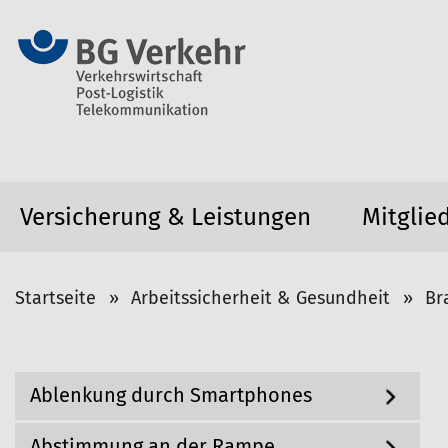
Versicherung & Leistungen
Mitglie
S
Startseite
Arbeitssicherheit & Gesundheit
Br
i
e
s
N
Ablenkung durch Smartphones
i
a
v
n
i
Abstimmung an der Rampe
d