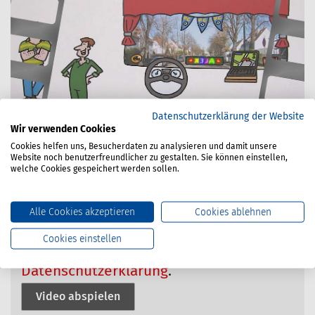
Datenschutzerklärung der Website
Wir verwenden Cookies
Cookies helfen uns, Besucherdaten zu analysieren und damit unsere
Website noch benutzerfreundlicher zu gestalten. Sie können einstellen,
Das Video wird aufgrund Ihrer Cookie-
welche Cookies gespeichert werden sollen.
Einstellungen nicht angezeigt. Wenn Sie
das Video aktivieren, werden Daten an
Alle Cookies akzeptieren
Cookies ablehnen
Vimeo übermittelt und ausgewertet.
Cookies einstellen
Mehr zu Vimeo in unserer
Datenschutzerklärung
.
Video abspielen