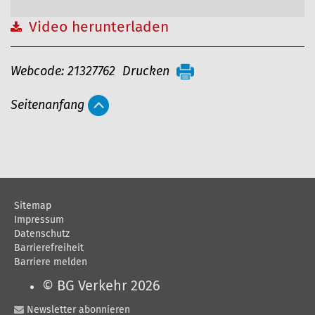
Video herunterladen
A
Webcode: 21327762
Drucken
r
Seitenanfang
t
i
k
e
l
Sitemap
a
Impressum
Datenschutz
k
Barrierefreiheit
t
Barriere melden
i
© BG Verkehr 2026
o
Newsletter abonnieren