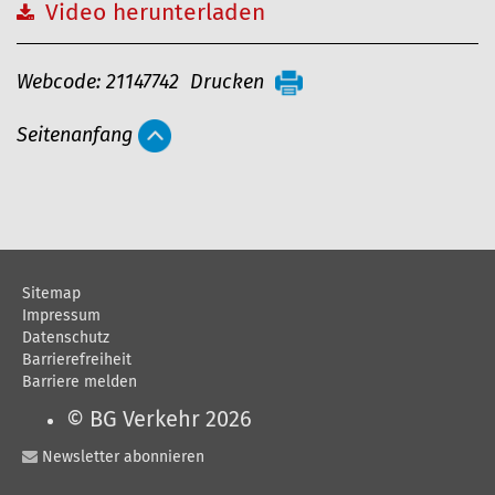
Video herunterladen
A
Webcode: 21147742
Drucken
r
Seitenanfang
t
i
k
e
l
Sitemap
a
Impressum
Datenschutz
k
Barrierefreiheit
t
Barriere melden
i
© BG Verkehr 2026
o
Newsletter abonnieren
n