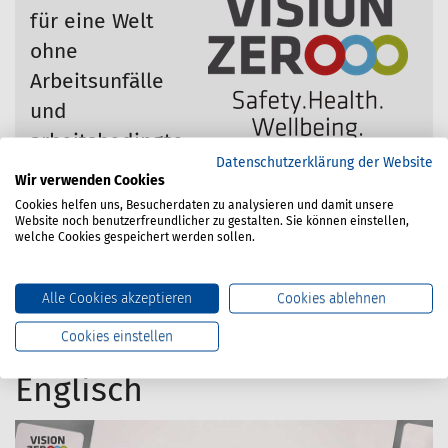
für eine Welt
ohne
Arbeitsunfälle
und
arbeitsbedingte
Datenschutzerklärung der Website
Erkrankungen. Sicherheit, Gesundheit
Wir verwenden Cookies
und Wohlbefinden bei der Arbeit sollen
Cookies helfen uns, Besucherdaten zu analysieren und damit unsere
Website noch benutzerfreundlicher zu gestalten. Sie können einstellen,
auf allen betrieblichen Ebenen
welche Cookies gespeichert werden sollen.
integriert und durch den Aufbau einer
umfassenden Präventionskultur
Alle Cookies akzeptieren
Cookies ablehnen
selbstverständlich werden.
Cookies einstellen
Englisch