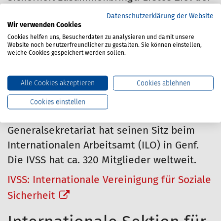
IVSS ist die Förderung einer dynamischen
Datenschutzerklärung der Website
Wir verwenden Cookies
sozialen Sicherheit als wichtige Dimension
Cookies helfen uns, Besucherdaten zu analysieren und damit unsere
einer sich globalisierenden Welt. Ein
Website noch benutzerfreundlicher zu gestalten. Sie können einstellen,
welche Cookies gespeichert werden sollen.
weiteres Ziel ist die Schaffung bester
Standards in den Verwaltungen der
Alle Cookies akzeptieren
Cookies ablehnen
Mitgliedsorganisationen und der
Prävention weltweit. Die Vereinigung
Cookies einstellen
wurde 1927 gegründet, das IVSS-
Generalsekretariat hat seinen Sitz beim
Internationalen Arbeitsamt (ILO) in Genf.
Die IVSS hat ca. 320 Mitglieder weltweit.
IVSS: Internationale Vereinigung für Soziale
Sicherheit