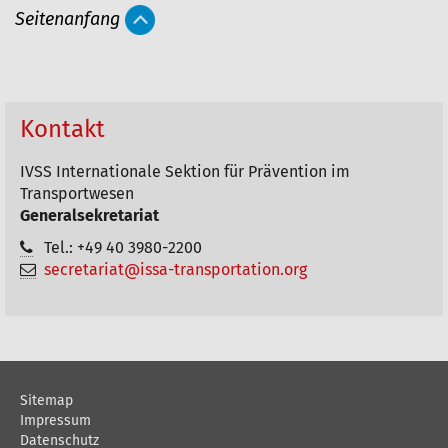
r
Seitenanfang
t
i
k
e
Kontakt
l
IVSS Internationale Sektion für Prävention im
a
Transportwesen
k
Generalsekretariat
t
Tel.: +49 40 3980-2200
i
secretariat@issa-transportation.org
o
n
e
n
Sitemap
Impressum
Datenschutz